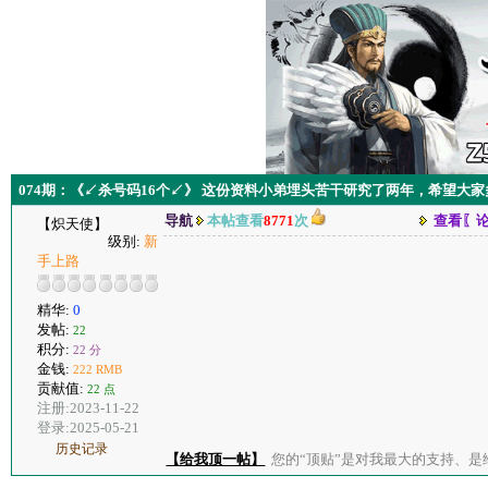
074期：《↙杀号码16个↙》 这份资料小弟埋头苦干研究了两年，希望大家
导航
本帖查看
8771
次
查看〖
【炽天使】
级别:
新
手上路
精华:
0
发帖:
22
积分:
22 分
金钱:
222 RMB
贡献值:
22 点
注册:2023-11-22
登录:2025-05-21
历史记录
【给我顶一帖】
您的“顶贴”是对我最大的支持、是给了我