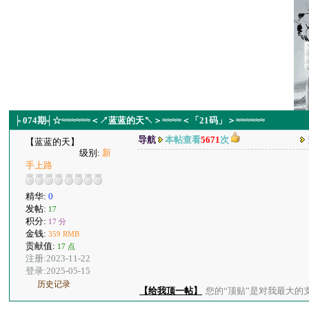
╞ 074期╡☆≈≈≈≈≈≈＜↗蓝蓝的天↖＞≈≈≈≈＜「21码」＞≈≈≈≈≈≈
导航
本帖查看
5671
次
【蓝蓝的天】
级别:
新
手上路
精华:
0
发帖:
17
积分:
17 分
金钱:
359 RMB
贡献值:
17 点
注册:2023-11-22
登录:2025-05-15
历史记录
【给我顶一帖】
您的“顶贴”是对我最大的支持