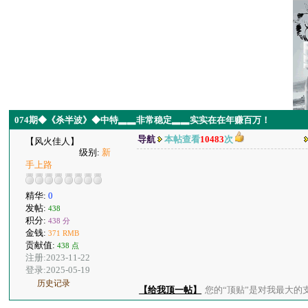
074期◆《杀半波》◆中特▂▂非常稳定▂▂实实在在年赚百万！
导航
本帖查看
10483
次
【风火佳人】
级别:
新
手上路
精华:
0
发帖:
438
积分:
438 分
金钱:
371 RMB
贡献值:
438 点
注册:2023-11-22
登录:2025-05-19
历史记录
【给我顶一帖】
您的“顶贴”是对我最大的支持