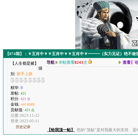
【074期】：￥五肖中￥￥五肖中￥￥五肖中￥━━━｛实力见证｝绝不做
导航
本帖查看
8243
次
查看〖
【人生都是赌】
级
别:
新手上路
精华:
0
发帖:
421
积分:
421 分
金钱:
440 RMB
贡献值:
421 点
注册:2023-11-22
登录:2025-05-11
历史记录
【给我顶一帖】
您的“顶贴”是对我最大的支持、是给了我