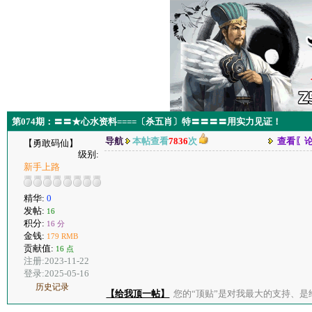
第074期：〓〓★心水资料====〔杀五肖〕特〓〓〓〓用实力见证！
导航
本帖查看
7836
次
查看〖
【勇敢码仙】
级别:
新手上路
精华:
0
发帖:
16
积分:
16 分
金钱:
179 RMB
贡献值:
16 点
注册:2023-11-22
登录:2025-05-16
历史记录
【给我顶一帖】
您的“顶贴”是对我最大的支持、是给了我