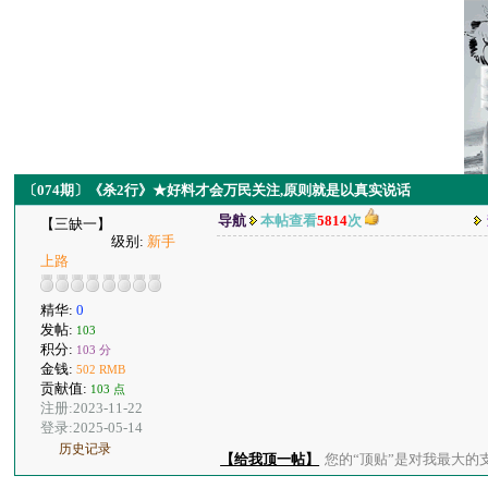
〔074期〕《杀2行》★好料才会万民关注,原则就是以真实说话
导航
本帖查看
5814
次
【三缺一】
级别:
新手
上路
精华:
0
发帖:
103
积分:
103 分
金钱:
502 RMB
贡献值:
103 点
注册:2023-11-22
登录:2025-05-14
历史记录
【给我顶一帖】
您的“顶贴”是对我最大的支持