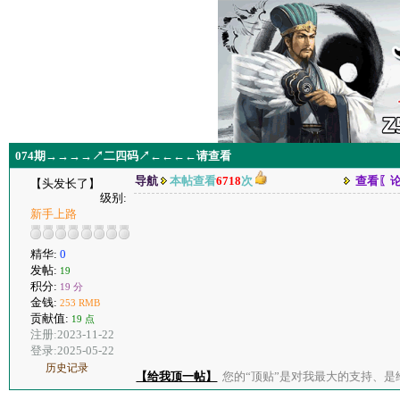
074期→→→→↗二四码↗←←←←请查看
导航
本帖查看
6718
次
查看〖
【头发长了】
级别:
新手上路
精华:
0
发帖:
19
积分:
19 分
金钱:
253 RMB
贡献值:
19 点
注册:2023-11-22
登录:2025-05-22
历史记录
【给我顶一帖】
您的“顶贴”是对我最大的支持、是给了我