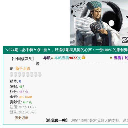
↘074期↘必中特￥杀 Ⅰ 波￥，只追求彩民共同的心声：一份100%的原创
导航
本帖查看
9022
次
查看〖
【中国核弹头】
级
别:
新手上路
精华:
0
发帖:
467
积分:
467 分
金钱:
450 RMB
贡献值:
467 点
注册:2023-11-22
登录:2025-05-20
历史记录
【给我顶一帖】
您的“顶贴”是对我最大的支持、是给了我