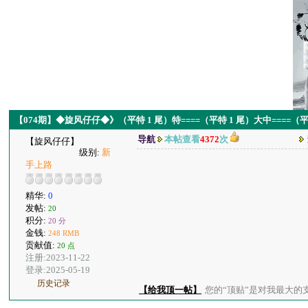
【074期】◆旋风仔仔◆》（平特 1 尾）特====（平特 1 尾）大中====（平
导航
本帖查看
4372
次
【旋风仔仔】
级别:
新
手上路
精华:
0
发帖:
20
积分:
20 分
金钱:
248 RMB
贡献值:
20 点
注册:2023-11-22
登录:2025-05-19
历史记录
【给我顶一帖】
您的“顶贴”是对我最大的支持