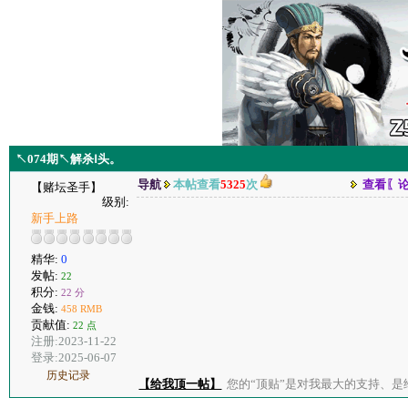
↖074期↖解杀Ⅰ头。
导航
本帖查看
5325
次
查看〖
【赌坛圣手】
级别:
新手上路
精华:
0
发帖:
22
积分:
22 分
金钱:
458 RMB
贡献值:
22 点
注册:2023-11-22
登录:2025-06-07
历史记录
【给我顶一帖】
您的“顶贴”是对我最大的支持、是给了我