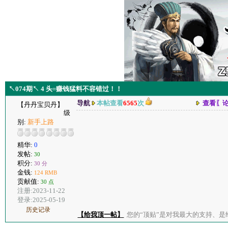
↖074期↖ 4 头=赚钱猛料不容错过！！
导航
本帖查看
6565
次
查看〖
【丹丹宝贝丹】
级
别:
新手上路
精华:
0
发帖:
30
积分:
30 分
金钱:
124 RMB
贡献值:
30 点
注册:2023-11-22
登录:2025-05-19
历史记录
【给我顶一帖】
您的“顶贴”是对我最大的支持、是给了我