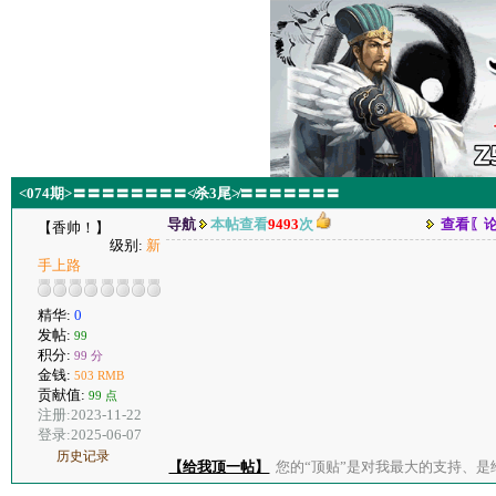
<074期>〓〓〓〓〓〓〓〓≮杀3尾≯〓〓〓〓〓〓〓
导航
本帖查看
9493
次
查看〖
【香帅！】
级别:
新
手上路
精华:
0
发帖:
99
积分:
99 分
金钱:
503 RMB
贡献值:
99 点
注册:2023-11-22
登录:2025-06-07
历史记录
【给我顶一帖】
您的“顶贴”是对我最大的支持、是给了我