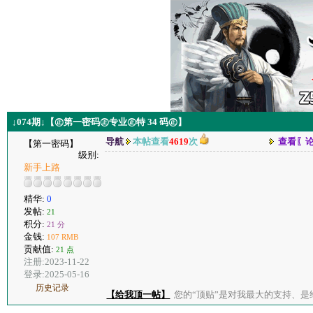
↓074期↓【㊣第一密码㊣专业㊣特 34 码㊣】
导航
本帖查看
4619
次
查看〖
【第一密码】
级别:
新手上路
精华:
0
发帖:
21
积分:
21 分
金钱:
107 RMB
贡献值:
21 点
注册:2023-11-22
登录:2025-05-16
历史记录
【给我顶一帖】
您的“顶贴”是对我最大的支持、是给了我