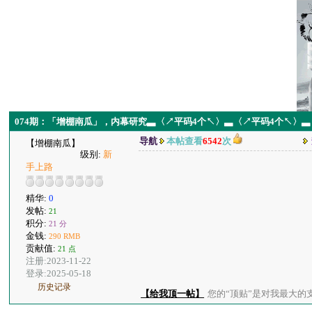
074期：「增棚南瓜」，内幕研究▃〈↗平码4个↖〉▃〈↗平码4个↖〉▃
导航
本帖查看
6542
次
【增棚南瓜】
级别:
新
手上路
精华:
0
发帖:
21
积分:
21 分
金钱:
290 RMB
贡献值:
21 点
注册:2023-11-22
登录:2025-05-18
历史记录
【给我顶一帖】
您的“顶贴”是对我最大的支持