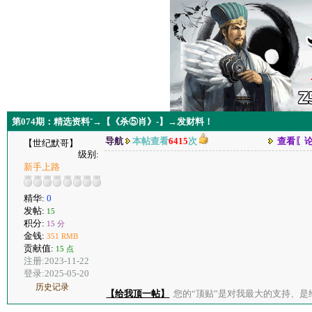
第074期：精选资料ˇ→【《杀⑤肖》-】→发财料！
导航
本帖查看
6415
次
查看〖
【世纪默哥】
级别:
新手上路
精华:
0
发帖:
15
积分:
15 分
金钱:
351 RMB
贡献值:
15 点
注册:2023-11-22
登录:2025-05-20
历史记录
【给我顶一帖】
您的“顶贴”是对我最大的支持、是给了我