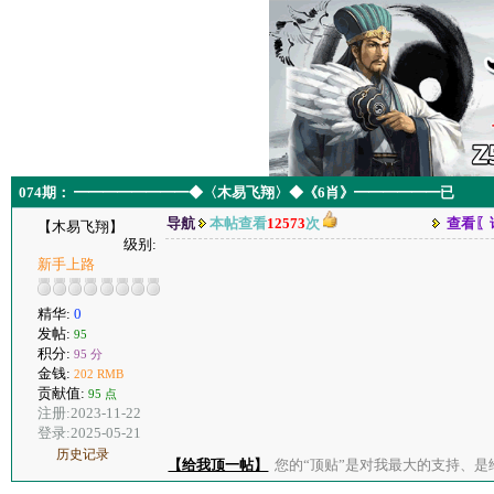
074期： ━━━━━━━━◆〈木易飞翔〉◆《6肖》━━━━━━已
导航
本帖查看
12573
次
查看〖
【木易飞翔】
级别:
新手上路
精华:
0
发帖:
95
积分:
95 分
金钱:
202 RMB
贡献值:
95 点
注册:2023-11-22
登录:2025-05-21
历史记录
【给我顶一帖】
您的“顶贴”是对我最大的支持、是给了我